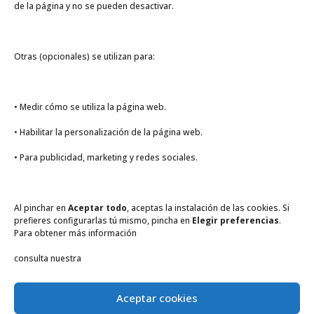
de la página y no se pueden desactivar.
Otras (opcionales) se utilizan para:
NUEVOS soportes de
comunicación
Abr 17, 2020
• Medir cómo se utiliza la página web.
Conoce los nuevos soportes de
• Habilitar la personalización de la página web.
comunicación, adaptados a la nueva
• Para publicidad, marketing y redes sociales.
situación. Adelántate a la situación e
incorpora esta NUEVA gama de
SOPORTES pensada para estos tiempos.
Al pinchar en
Aceptar todo
, aceptas la instalación de las cookies. Si
prefieres configurarlas tú mismo, pincha en
Elegir preferencias
.
Con esta guía de comunicación,
Para obtener más información
intentamos ayudar a nuestros clientes a
consulta nuestra
ofrecer nuevas...
leer más
Aceptar cookies