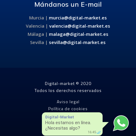
Mándanos un E-mail
Murcia |
murcia@digital-market.es
Valencia |
valencia@digital-market.es
Málaga |
malaga@digital-market.es
Sevilla |
sevilla@digital-market.es
Digital-market © 2020
Todos los derechos reservados
Aviso legal
Política de cookies
Política de privacidad
Digital-Market
Hola estamos en línea.
¿Necesitas algo?
16:45