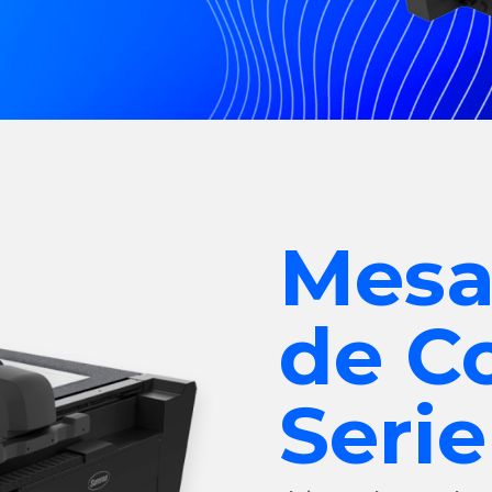
Mesa
de C
Serie