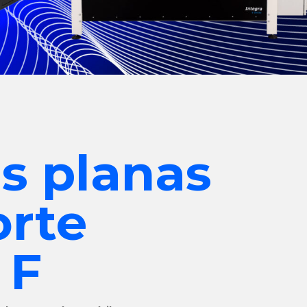
s planas
orte
 F