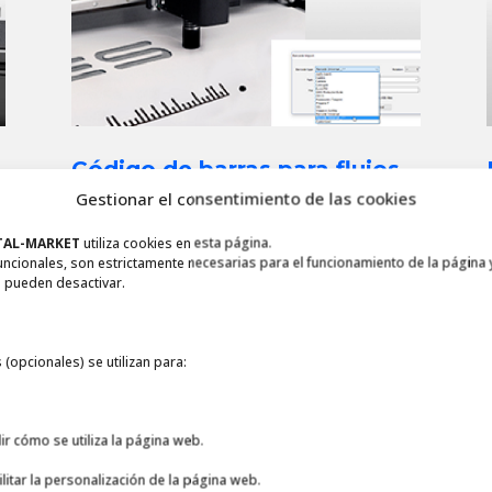
Código de barras para flujos
de trabajo automatizados
Gestionar el consentimiento de las cookies
Identifica automáticamente el trabajo
para
TAL-MARKET
utiliza cookies en esta página.
obtener los datos de corte del ordinador. La
uncionales, son estrictamente necesarias para el funcionamiento de la página 
,
cámara integrada escanea el trabajo
 pueden desactivar.
automáticamente o mediante un escáner
manual, según el flujo de trabajo
seleccionado.
 (opcionales) se utilizan para:
ir cómo se utiliza la página web.
ilitar la personalización de la página web.