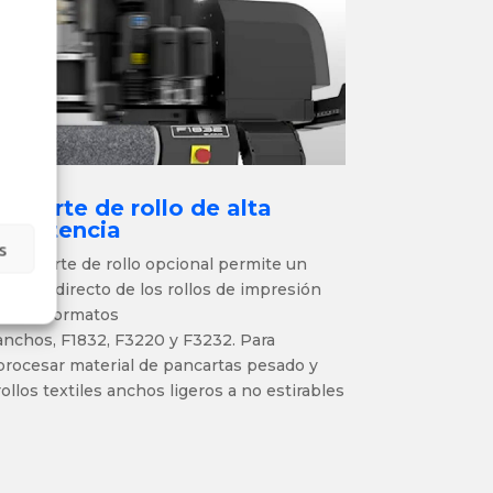
Soporte de rollo de alta
resistencia
s
El soporte de rollo
opcional
permite un
avance directo de los rollos de impresión
en los formatos
anchos,
F1832, F3220 y F3232
. Para
procesar material de pancartas pesado y
rollos textiles anchos ligeros a no estirables