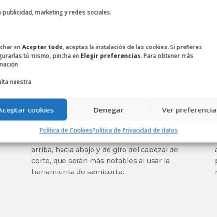
a publicidad, marketing y redes sociales.
nchar en
Aceptar todo
, aceptas la instalación de las cookies. Si prefieres
gurarlas tú mismo, pincha en
Elegir preferencias
. Para obtener más
mación
lta nuestra
Flujo de trabajo acelerado
con F-Performance
Aceptar cookies
Denegar
Ver preferencia
Aumente el
rendimiento
de su máquina de
la línea F con casi un
40%
. Las ventajas
Política de Cookies
Política de Privacidad de datos
incluyen movimientos más rápidos hacia
arriba, hacia abajo y de giro del cabezal de
corte, que serán más notables al usar la
herramienta de semicorte.