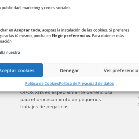
a publicidad, marketing y redes sociales.
nchar en
Aceptar todo
, aceptas la instalación de las cookies. Si prefieres
gurarlas tú mismo, pincha en
Elegir preferencias
. Para obtener más
mación
OPOS Xtra para cortar
lta nuestra
detalles intrínsecos
El sistema de sensores OPOS lee
Aceptar cookies
Denegar
Ver preferencia
rápidamente las marcas de registro y
compensa el margen de diseño
Política de Cookies
Política de Privacidad de datos
automáticamente. Además, la funcionalidad
OPOS Xtra es especialmente beneficiosa
para el procesamiento de pequeños
trabajos de pegatinas.