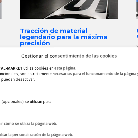
Tracción de material
legendario para la máxima
precisión
El tambor de arrastre
MicroSprocket
™
Gestionar el consentimiento de las cookies
e
exclusivo de Summa junto con potentes
servomotores entregan una exactitud
TAL-MARKET
utiliza cookies en esta página.
uncionales, son estrictamente necesarias para el funcionamiento de la página 
asombrosa. El material está condicionado a
 pueden desactivar.
medida que avanza para asegurar una
máxima precisión de tracción de material
hasta 8 m de longitud.
 (opcionales) se utilizan para:
ir cómo se utiliza la página web.
ilitar la personalización de la página web.