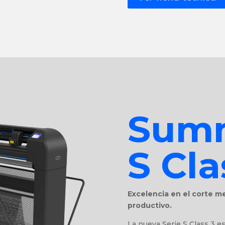
Summ
S Cla
Excelencia en el corte me
productivo.
La nueva Serie S Class 3 e