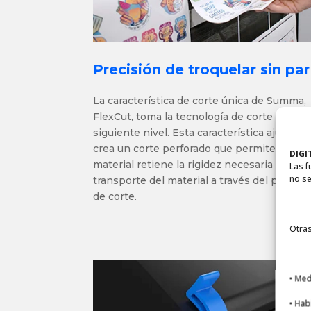
Precisión de troquelar sin par
La característica de corte única de Summa,
FlexCut, toma la tecnología de corte al
siguiente nivel. Esta característica ajustabl
crea un corte perforado que permite que el
DIGI
material retiene la rigidez necesaria para el
Las f
no se
transporte del material a través del plotter
de corte.
Otras
• Med
• Hab