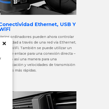
Conectividad Ethernet, USB Y
WiFi
Varios ordinadores pueden ahora controlar
una unidad a través de una red vía Ethernet,
USB o WiFi. También se puede utilizar un
cable de enlace para una conexión directa –
y
creando así una manera para una
comunicación y velocidades de transmisión
de datos más rápidas.