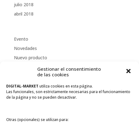
julio 2018
abril 2018
Categorías
Evento
Novedades
Nuevo producto
Oferta de empleo
Gestionar el consentimiento
de las cookies
Promoción
DIGITAL-MARKET
utiliza cookies en esta página.
Meta
Las funcionales, son estrictamente necesarias para el funcionamiento
de la página y no se pueden desactivar.
Acceder
Feed de entradas
Otras (opcionales) se utilizan para:
Feed de comentarios
WordPress.org