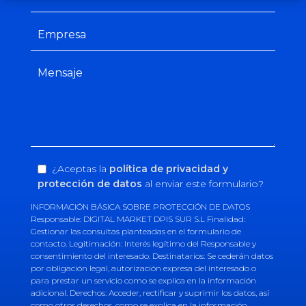
¿Aceptas la
política de privacidad y
protección de datos
al enviar este formulario?
INFORMACIÓN BÁSICA SOBRE PROTECCIÓN DE DATOS
Responsable: DIGITAL MARKET DPIS SUR S.L Finalidad:
Gestionar las consultas planteadas en el formulario de
contacto. Legitimación: Interés legítimo del Responsable y
consentimiento del interesado. Destinatarios: Se cederán datos
por obligación legal, autorización expresa del interesado o
para prestar un servicio como se explica en la información
adicional. Derechos: Acceder, rectificar y suprimir los datos, así
como otros derechos, como se explica en la información