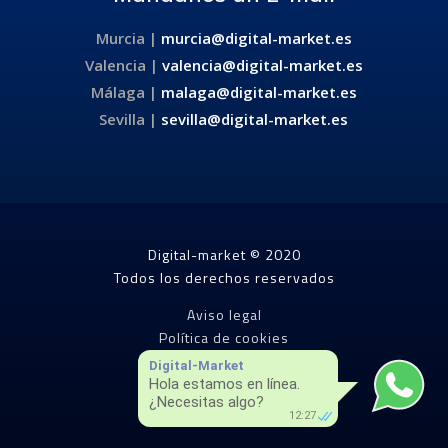
Murcia |
murcia@digital-market.es
Valencia |
valencia@digital-market.es
Málaga |
malaga@digital-market.es
Sevilla |
sevilla@digital-market.es
Digital-market © 2020
Todos los derechos reservados
Aviso legal
Política de cookies
Política de privacidad
Digital-Market
Hola estamos en línea.
¿Necesitas algo?
12:27