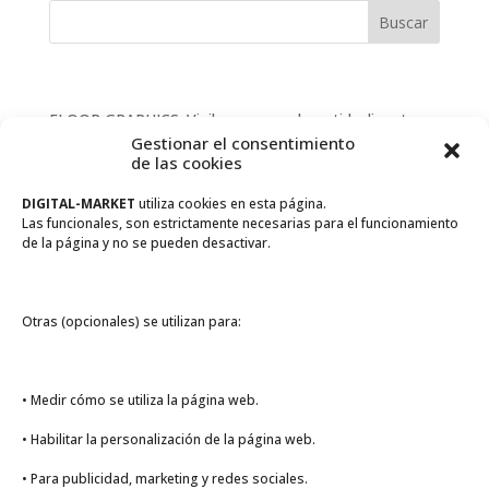
Entradas recientes
FLOOR GRAPHICS. Vinilos para suelo antideslizantes
Gestionar el consentimiento
NUEVA GAMA de productos libres de PVC
de las cookies
Mascarillas personalizadas higiénicas reutilizables
DIGITAL-MARKET
utiliza cookies en esta página.
FERIA VIRTUAL HP GRAN FORMATO IBERIA
Las funcionales, son estrictamente necesarias para el funcionamiento
de la página y no se pueden desactivar.
Saca todo el potencial
Comentarios recientes
Otras (opcionales) se utilizan para:
Archivos
• Medir cómo se utiliza la página web.
junio 2020
mayo 2020
• Habilitar la personalización de la página web.
abril 2020
• Para publicidad, marketing y redes sociales.