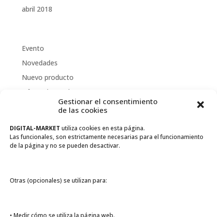
abril 2018
Categorías
Evento
Novedades
Nuevo producto
Oferta de empleo
Gestionar el consentimiento
Promoción
de las cookies
DIGITAL-MARKET
utiliza cookies en esta página.
Meta
Las funcionales, son estrictamente necesarias para el funcionamiento
Acceder
de la página y no se pueden desactivar.
Feed de entradas
Feed de comentarios
Otras (opcionales) se utilizan para:
WordPress.org
• Medir cómo se utiliza la página web.