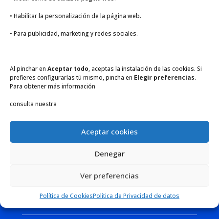
• Habilitar la personalización de la página web.
• Para publicidad, marketing y redes sociales.
CONTACTO
Al pinchar en
Aceptar todo
, aceptas la instalación de las cookies. Si
prefieres configurarlas tú mismo, pincha en
Elegir preferencias
.
Para obtener más información
Póngase en contacto con nuestro
consulta nuestra
equipo para averiguar cómo pueden
ayudarlo a hacer crecer su negocio.
Aceptar cookies
Denegar
Ver preferencias
Política de Cookies
Política de Privacidad de datos