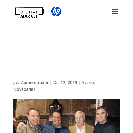
Digital Market vuelve a
demostrar que es líder
en el sector de Gran
formato
por
Administrador
|
Dic 12, 2019
|
Evento
,
Novedades