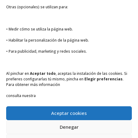
FLOOR GRAPHICS. Vinilos para suelo antideslizantes
Otras (opcionales) se utilizan para:
NUEVA GAMA de productos libres de PVC
Mascarillas personalizadas higiénicas reutilizables
• Medir cómo se utiliza la página web.
FERIA VIRTUAL HP GRAN FORMATO IBERIA
• Habilitar la personalización de la página web.
Saca todo el potencial
• Para publicidad, marketing y redes sociales.
Comentarios recientes
Al pinchar en
Aceptar todo
, aceptas la instalación de las cookies. Si
Archivos
prefieres configurarlas tú mismo, pincha en
Elegir preferencias
.
junio 2020
Para obtener más información
mayo 2020
consulta nuestra
abril 2020
marzo 2020
Aceptar cookies
enero 2020
Denegar
diciembre 2019