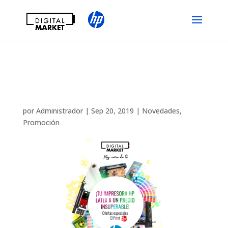
¡Tu impresora HP Latex
a un precio insuperable!
por
Administrador
|
Sep 20, 2019
|
Novedades
,
Promoción