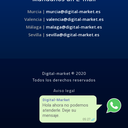
Murcia |
murcia@digital-market.es
Valencia |
valencia@digital-market.es
Málaga |
malaga@digital-market.es
Sevilla |
sevilla@digital-market.es
Digital-market © 2020
Todos los derechos reservados
Aviso legal
Política de cookies
Digital-Market
Política de privacidad
Hola ahora no podemos
atenderle. Deje su
mensaje.
05:27