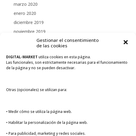
marzo 2020
enero 2020
diciembre 2019
noviembre 2019
Gestionar el consentimiento
octubre 2019
de las cookies
septiembre 2019
DIGITAL-MARKET
utiliza cookies en esta página.
julio 2019
Las funcionales, son estrictamente necesarias para el funcionamiento
junio 2019
de la página y no se pueden desactivar.
marzo 2019
julio 2018
Otras (opcionales) se utilizan para:
abril 2018
Categorías
• Medir cómo se utiliza la página web.
Evento
• Habilitar la personalización de la página web.
Novedades
• Para publicidad, marketing y redes sociales.