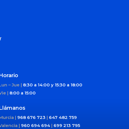
r
Horario
Lun – Jue |
8:30 a 14:00 y
15:30 a 18:00
Vie |
8:00 a 15:00
Llámanos
Murcia |
968 676 723
|
647 482 759
Valencia |
960 694 694
|
699 213 795