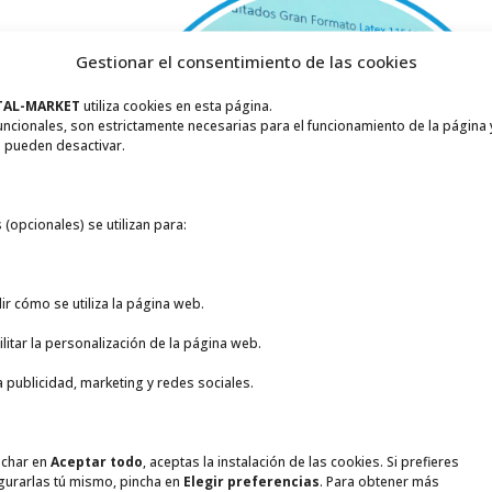
os HP
átex!
Gestionar el consentimiento de las cookies
TAL-MARKET
utiliza cookies en esta página.
bajo como
uncionales, son estrictamente necesarias para el funcionamiento de la página 
sionalidad
 pueden desactivar.
dos Gran
0 España
o por HP.
 (opcionales) se utilizan para:
ir cómo se utiliza la página web.
ilitar la personalización de la página web.
a publicidad, marketing y redes sociales.
HP Látex
nchar en
Aceptar todo
, aceptas la instalación de las cookies. Si prefieres
gurarlas tú mismo, pincha en
Elegir preferencias
. Para obtener más