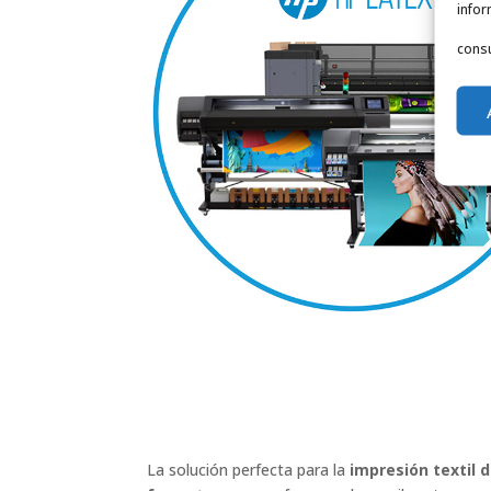
infor
consu
Impresoras sublimación
STITCH
La solución perfecta para la
impresión textil 