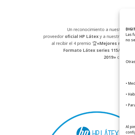
¡Sumamos 4 premi
L
DIGI
Un reconocimiento a nuestro tra
Las f
proveedor
oficial HP Látex
y a nuestra profe
no se
al recibir el 4 premio 🏆
«Mejores resulta
Formato Látex series 115/300/50
2019»
concedid
Otras
• Med
• Hab
• Par
Al pi
confi