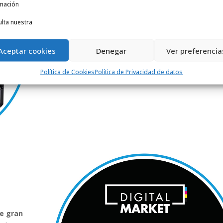
mación
Impresoras de gran formato que llegan allí donde n
llega el solvente:
materiales flexibles y colores y
lta nuestra
tinta blanca más brillantes
con y sin recubrimien
para carteles, lonas, papel para la pared y más.
Aceptar cookies
Denegar
Ver preferencia
Reinventa tus posibilidades con la
única solución
ecológica
gracias a sus
tintas con base de agua.
Política de Cookies
Política de Privacidad de datos
 HP
de gran