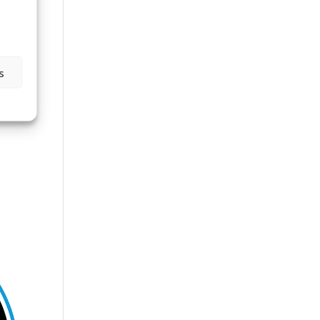
o
to
s