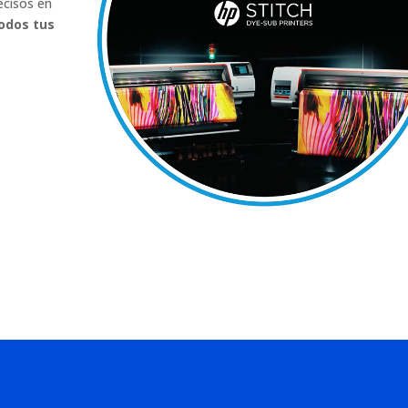
ecisos en
todos tus