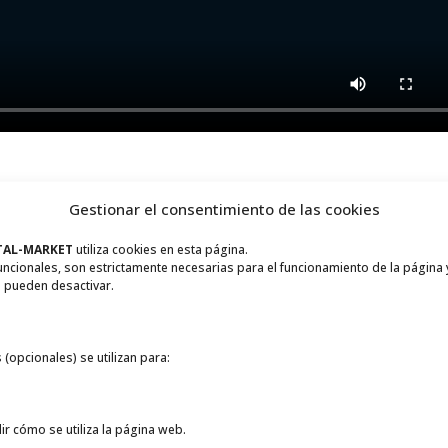
ite:
Gestionar el consentimiento de las cookies
TAL-MARKET
utiliza cookies en esta página.
es:
los cabezales de impresión HP Thermal Inkjet y las tintas H
uncionales, son estrictamente necesarias para el funcionamiento de la página 
en rígidos.
 pueden desactivar.
innovadora tinta blanca de látex de HP ofrece un
«blanco
no se amarillea con el tiempo como lo hace la tinta blanca con b
 (opcionales) se utilizan para:
 HP Thermal Inkjet extraíbles pueden almacenarse en una cámar
utomático hace que el blanco sea como cualquier otro color, incl
nes de las boquillas.
ir cómo se utiliza la página web.