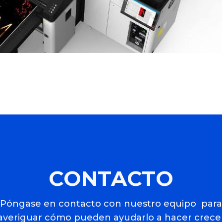
CONTACTO
Póngase en contacto con nuestro equipo para
averiguar cómo pueden ayudarlo a hacer crece