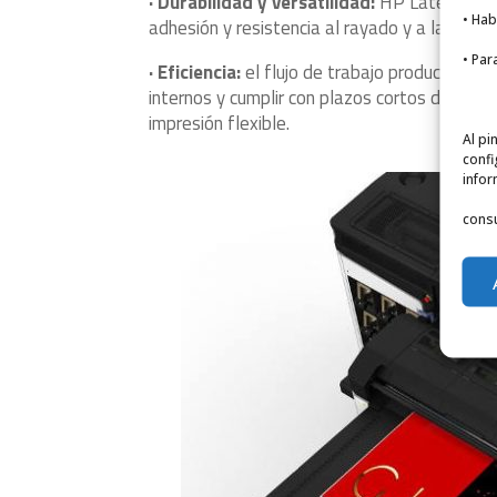
· Durabilidad y versatilidad:
HP Latex Overc
• Hab
adhesión y resistencia al rayado y a las con
• Par
· Eficiencia:
el flujo de trabajo productivo de
internos y cumplir con plazos cortos de has
impresión flexible.
Al pi
confi
infor
consu