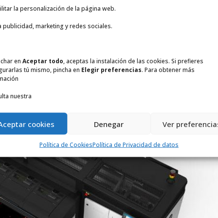
oat agrega tinta duradera y flexible a base de agua para una 
ilitar la personalización de la página web.
diciones mediambientales de cualquier soporte para exterior.
a publicidad, marketing y redes sociales.
 la banda permite a los clientes manejar los picos de impresión
ta 57 metros cuadrados por hora con rollos de hasta 60 kg para
nchar en
Aceptar todo
, aceptas la instalación de las cookies. Si prefieres
gurarlas tú mismo, pincha en
Elegir preferencias
. Para obtener más
mación
lta nuestra
Aceptar cookies
Denegar
Ver preferencia
Política de Cookies
Política de Privacidad de datos