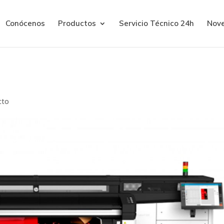
Conócenos
Productos
Servicio Técnico 24h
Nov
e impresoras HP Latex R
cto