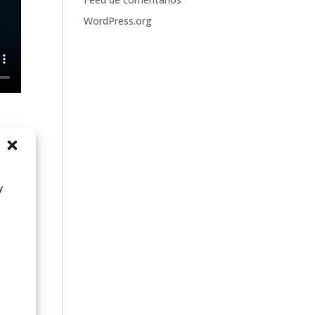
WordPress.org
P
y
ase
a
uida