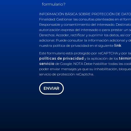
formulario?
INFORMACIÓN BÁSICA SOBRE PROTECCIÓN DE DATOS R
Finalidad: Gestionar las consultas planteadas en el for
Responsable y consentimiento del interesado. Destinatar
autorización expresa del interesado o para prestar un s
Derechos: Acceder, rectificar y suprimir los datos, así 
adicional. Puede consultar la información adicional y 
nuestra política de privacidad en el siguiente
link
Este formulario está protegido por reCAPTCHA y por la
políticas de privacidad
y la aplicación de los
térmi
servicio
de Google. NOTA Debe habilitar todas las coo
poder enviar mensajes ya que su inhabilitación, bloque
servicio de protección reCaptcha.
ENVIAR