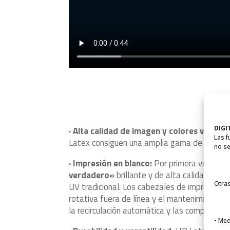
El HP Latest R1000 perm
DIGI
· Alta calidad de imagen y colores vibrant
Las f
Latex consiguen una amplia gama de colores 
no se
· Impresión en blanco:
Por primera vez, la 
verdadero»
brillante y de alta calidad que 
Otras
UV tradicional. Los cabezales de impresión
rotativa fuera de línea y el mantenimiento a
la recirculación automática y las comprobacio
• Med