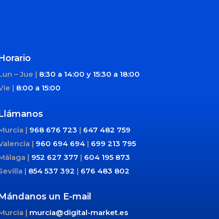
Horario
Lun – Jue |
8:30 a 14:00 y
15:30 a 18:00
Vie |
8:00 a 15:00
Llámanos
Murcia |
968 676 723
|
647 482 759
Valencia |
960 694 694
|
699 213 795
Málaga |
952 627 377
|
604 195 873
Sevilla |
854 537 392
|
676 483 802
Mándanos un E-mail
Murcia |
murcia@digital-market.es