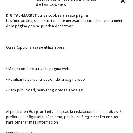
julio 2018
de las cookies
abril 2018
DIGITAL-MARKET
utiliza cookies en esta página.
Las funcionales, son estrictamente necesarias para el funcionamiento
de la página y no se pueden desactivar.
Categorías
Evento
Novedades
Otras (opcionales) se utilizan para:
Nuevo producto
Oferta de empleo
• Medir cómo se utiliza la página web.
Promoción
• Habilitar la personalización de la página web.
Meta
• Para publicidad, marketing y redes sociales.
Acceder
Feed de entradas
Al pinchar en
Aceptar todo
, aceptas la instalación de las cookies. Si
Feed de comentarios
prefieres configurarlas tú mismo, pincha en
Elegir preferencias
.
Para obtener más información
WordPress.org
consulta nuestra